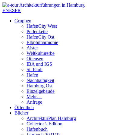
EN
ES
FR
Gruppen
HafenCity West
Perlenkette
HafenCity Ost
Elbphilharmonie
Alster
Weltkulturerbe
Ottensen
IBA und IGS
St. Pauli
Hafen
Nachhaltigkeit
Hamburg Ost
Einzelgebäude
Mehr…
Anfrage
Öffentlich
Bücher
ArchitekturPlan Hamburg
Collector’s Edition
Hafenbuch
Jahrbuch 2021/22