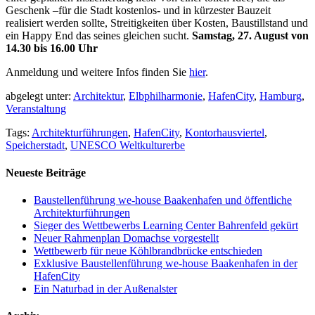
Geschenk –für die Stadt kostenlos- und in kürzester Bauzeit
realisiert werden sollte, Streitigkeiten über Kosten, Baustillstand und
ein Happy End das seines gleichen sucht.
Samstag, 27. August von
14.30 bis 16.00 Uhr
Anmeldung und weitere Infos finden Sie
hier
.
abgelegt unter:
Architektur
,
Elbphilharmonie
,
HafenCity
,
Hamburg
,
Veranstaltung
Tags:
Architekturführungen
,
HafenCity
,
Kontorhausviertel
,
Speicherstadt
,
UNESCO Weltkulturerbe
Neueste Beiträge
Baustellenführung we-house Baakenhafen und öffentliche
Architekturführungen
Sieger des Wettbewerbs Learning Center Bahrenfeld gekürt
Neuer Rahmenplan Domachse vorgestellt
Wettbewerb für neue Köhlbrandbrücke entschieden
Exklusive Baustellenführung we-house Baakenhafen in der
HafenCity
Ein Naturbad in der Außenalster