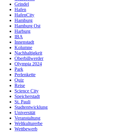
Grindel
Hafen
HafenCity
Hamburg
Hamburg Ost
Harburg
IBA
Innenstadt
Kolumne
Nachhaltigkeit
Oberbillwerder
Olympia 2024
Park
Perlenkette
Quiz
Reise
Science City
Speicherstadt
St. Pauli
Stadtentwicklung
Universität
Veranstaltung
Weltkulturerbe
Wettbewerb