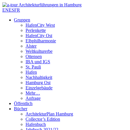
EN
ES
FR
Gruppen
HafenCity West
Perlenkette
HafenCity Ost
Elbphilharmonie
Alster
Weltkulturerbe
Ottensen
IBA und IGS
St. Pauli
Hafen
Nachhaltigkeit
Hamburg Ost
Einzelgebäude
Mehr…
Anfrage
Öffentlich
Bücher
ArchitekturPlan Hamburg
Collector’s Edition
Hafenbuch
Jahrbuch 2021/22