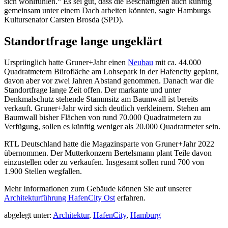
sich wohlfühlen.“ Es sei gut, dass die Beschäftigten auch künftig
gemeinsam unter einem Dach arbeiten könnten, sagte Hamburgs
Kultursenator Carsten Brosda (SPD).
Standortfrage lange ungeklärt
Ursprünglich hatte Gruner+Jahr einen
Neubau
mit ca. 44.000
Quadratmetern Bürofläche am Lohsepark in der Hafencity geplant,
davon aber vor zwei Jahren Abstand genommen. Danach war die
Standortfrage lange Zeit offen. Der markante und unter
Denkmalschutz stehende Stammsitz am Baumwall ist bereits
verkauft. Gruner+Jahr wird sich deutlich verkleinern. Stehen am
Baumwall bisher Flächen von rund 70.000 Quadratmetern zu
Verfügung, sollen es künftig weniger als 20.000 Quadratmeter sein.
RTL Deutschland hatte die Magazinsparte von Gruner+Jahr 2022
übernommen. Der Mutterkonzern Bertelsmann plant Teile davon
einzustellen oder zu verkaufen. Insgesamt sollen rund 700 von
1.900 Stellen wegfallen.
Mehr Informationen zum Gebäude können Sie auf unserer
Architekturführung HafenCity Ost
erfahren.
abgelegt unter:
Architektur
,
HafenCity
,
Hamburg