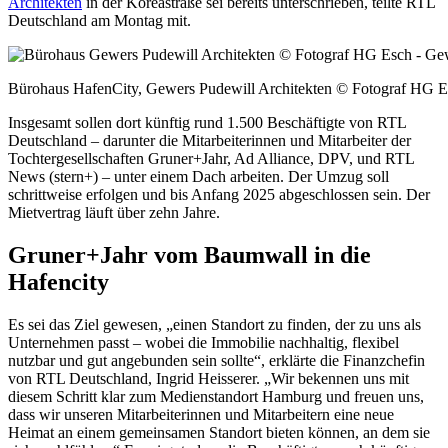
Architekten
in der Koreastraße sei bereits unterschrieben, teilte RTL
Deutschland am Montag mit.
Bürohaus HafenCity, Gewers Pudewill Architekten © Fotograf HG
Insgesamt sollen dort künftig rund 1.500 Beschäftigte von RTL
Deutschland – darunter die Mitarbeiterinnen und Mitarbeiter der
Tochtergesellschaften Gruner+Jahr, Ad Alliance, DPV, und RTL
News (stern+) – unter einem Dach arbeiten. Der Umzug soll
schrittweise erfolgen und bis Anfang 2025 abgeschlossen sein. Der
Mietvertrag läuft über zehn Jahre.
Gruner+Jahr vom Baumwall in die
Hafencity
Es sei das Ziel gewesen, „einen Standort zu finden, der zu uns als
Unternehmen passt – wobei die Immobilie nachhaltig, flexibel
nutzbar und gut angebunden sein sollte“, erklärte die Finanzchefin
von RTL Deutschland, Ingrid Heisserer. „Wir bekennen uns mit
diesem Schritt klar zum Medienstandort Hamburg und freuen uns,
dass wir unseren Mitarbeiterinnen und Mitarbeitern eine neue
Heimat an einem gemeinsamen Standort bieten können, an dem sie