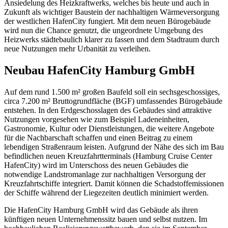
Ansiedelung des Heizkraftwerks, welches bis heute und auch in
Zukunft als wichtiger Baustein der nachhaltigen Wärmeversorgung
der westlichen HafenCity fungiert. Mit dem neuen Bürogebäude
wird nun die Chance genutzt, die ungeordnete Umgebung des
Heizwerks städtebaulich klarer zu fassen und dem Stadtraum durch
neue Nutzungen mehr Urbanität zu verleihen.
Neubau HafenCity Hamburg GmbH
Auf dem rund 1.500 m² großen Baufeld soll ein sechsgeschossiges,
circa 7.200 m² Bruttogrundfläche (BGF) umfassendes Bürogebäude
entstehen. In den Erdgeschosslagen des Gebäudes sind attraktive
Nutzungen vorgesehen wie zum Beispiel Ladeneinheiten,
Gastronomie, Kultur oder Dienstleistungen, die weitere Angebote
für die Nachbarschaft schaffen und einen Beitrag zu einem
lebendigen Straßenraum leisten. Aufgrund der Nähe des sich im Bau
befindlichen neuen Kreuzfahrtterminals (Hamburg Cruise Center
HafenCity) wird im Unterschoss des neuen Gebäudes die
notwendige Landstromanlage zur nachhaltigen Versorgung der
Kreuzfahrtschiffe integriert. Damit können die Schadstoffemissionen
der Schiffe während der Liegezeiten deutlich minimiert werden.
Die HafenCity Hamburg GmbH wird das Gebäude als ihren
künftigen neuen Unternehmenssitz bauen und selbst nutzen. Im