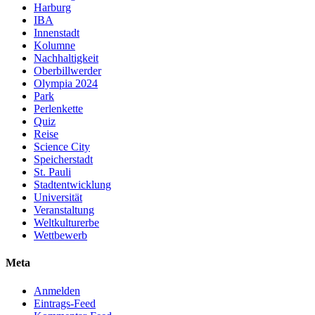
Harburg
IBA
Innenstadt
Kolumne
Nachhaltigkeit
Oberbillwerder
Olympia 2024
Park
Perlenkette
Quiz
Reise
Science City
Speicherstadt
St. Pauli
Stadtentwicklung
Universität
Veranstaltung
Weltkulturerbe
Wettbewerb
Meta
Anmelden
Eintrags-Feed