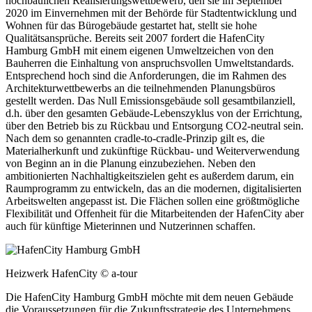
hochbaulichen Realisierungswettbewerb, den sie im September
2020 im Einvernehmen mit der Behörde für Stadtentwicklung und
Wohnen für das Bürogebäude gestartet hat, stellt sie hohe
Qualitätsansprüche. Bereits seit 2007 fordert die HafenCity
Hamburg GmbH mit einem eigenen Umweltzeichen von den
Bauherren die Einhaltung von anspruchsvollen Umweltstandards.
Entsprechend hoch sind die Anforderungen, die im Rahmen des
Architekturwettbewerbs an die teilnehmenden Planungsbüros
gestellt werden. Das Null Emissionsgebäude soll gesamtbilanziell,
d.h. über den gesamten Gebäude-Lebenszyklus von der Errichtung,
über den Betrieb bis zu Rückbau und Entsorgung CO2-neutral sein.
Nach dem so genannten cradle-to-cradle-Prinzip gilt es, die
Materialherkunft und zukünftige Rückbau- und Weiterverwendung
von Beginn an in die Planung einzubeziehen. Neben den
ambitionierten Nachhaltigkeitszielen geht es außerdem darum, ein
Raumprogramm zu entwickeln, das an die modernen, digitalisierten
Arbeitswelten angepasst ist. Die Flächen sollen eine größtmögliche
Flexibilität und Offenheit für die Mitarbeitenden der HafenCity aber
auch für künftige Mieterinnen und Nutzerinnen schaffen.
Heizwerk HafenCity © a-tour
Die HafenCity Hamburg GmbH möchte mit dem neuen Gebäude
die Voraussetzungen für die Zukunftsstrategie des Unternehmens