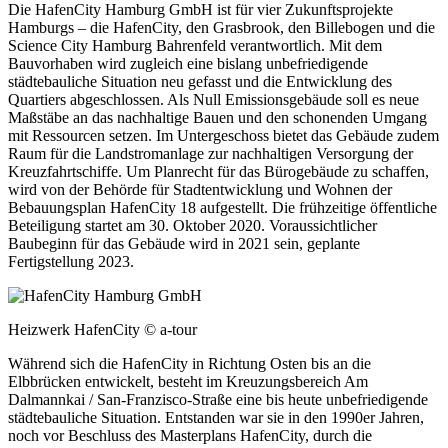
Die HafenCity Hamburg GmbH ist für vier Zukunftsprojekte
Hamburgs – die HafenCity, den Grasbrook, den Billebogen und die
Science City Hamburg Bahrenfeld verantwortlich. Mit dem
Bauvorhaben wird zugleich eine bislang unbefriedigende
städtebauliche Situation neu gefasst und die Entwicklung des
Quartiers abgeschlossen. Als Null Emissionsgebäude soll es neue
Maßstäbe an das nachhaltige Bauen und den schonenden Umgang
mit Ressourcen setzen. Im Untergeschoss bietet das Gebäude zudem
Raum für die Landstromanlage zur nachhaltigen Versorgung der
Kreuzfahrtschiffe. Um Planrecht für das Bürogebäude zu schaffen,
wird von der Behörde für Stadtentwicklung und Wohnen der
Bebauungsplan HafenCity 18 aufgestellt. Die frühzeitige öffentliche
Beteiligung startet am 30. Oktober 2020. Voraussichtlicher
Baubeginn für das Gebäude wird in 2021 sein, geplante
Fertigstellung 2023.
Heizwerk HafenCity © a-tour
Während sich die HafenCity in Richtung Osten bis an die
Elbbrücken entwickelt, besteht im Kreuzungsbereich Am
Dalmannkai / San-Franzisco-Straße eine bis heute unbefriedigende
städtebauliche Situation. Entstanden war sie in den 1990er Jahren,
noch vor Beschluss des Masterplans HafenCity, durch die