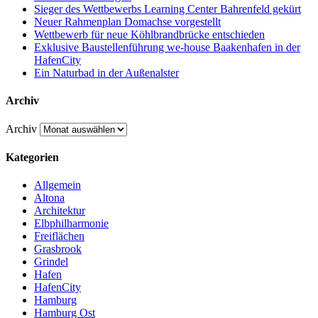
Sieger des Wettbewerbs Learning Center Bahrenfeld gekürt
Neuer Rahmenplan Domachse vorgestellt
Wettbewerb für neue Köhlbrandbrücke entschieden
Exklusive Baustellenführung we-house Baakenhafen in der
HafenCity
Ein Naturbad in der Außenalster
Archiv
Archiv
Kategorien
Allgemein
Altona
Architektur
Elbphilharmonie
Freiflächen
Grasbrook
Grindel
Hafen
HafenCity
Hamburg
Hamburg Ost