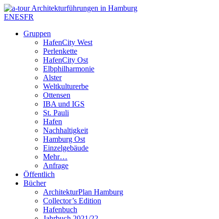
EN
ES
FR
Gruppen
HafenCity West
Perlenkette
HafenCity Ost
Elbphilharmonie
Alster
Weltkulturerbe
Ottensen
IBA und IGS
St. Pauli
Hafen
Nachhaltigkeit
Hamburg Ost
Einzelgebäude
Mehr…
Anfrage
Öffentlich
Bücher
ArchitekturPlan Hamburg
Collector’s Edition
Hafenbuch
Jahrbuch 2021/22