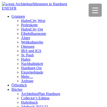
EN
ES
FR
Gruppen
HafenCity West
Perlenkette
HafenCity Ost
Elbphilharmonie
Alster
Weltkulturerbe
Ottensen
IBA und IGS
St. Pauli
Hafen
Nachhaltigkeit
Hamburg Ost
Einzelgebäude
Mehr…
Anfrage
Öffentlich
Bücher
ArchitekturPlan Hamburg
Collector’s Edition
Hafenbuch
Jahrbuch 2021/22