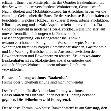
erläutern Ihnen den Masterplan für das Quartier Baakenhafen mit
den Schwerpunkten: verschiedene Wohnformen, Gemeinschaft,
Nachhaltigkeit und Mobilitätskonzept. Im Anschluss haben wir die
einmalige Gelegenheit die Baustelle des
we-house Baakenhafen
zu
besichtigen, welches Holzbau, zirkuläres Bauen, urbane Produktion,
Klimaanpassung und soziale Aspekte miteinander verbindet. Das
Gebäude entsteht in moderner Holz-Hybridbauweise und setzt auf
umweltfreundliche Lösungen wie Photovoltaik,
Fassadenbegrünung, ein Dachgewächshaus sowie
ressourcenschonende Energie- und Wasserkonzepte. Neben
Wohnungen bietet das Projekt Gemeinschaftsflächen, Gastronomie
und Co-Working-Bereiche, um den Austausch zwischen den
Bewohnerinnen und Bewohnern zu fördern. Ziel des
we-house
Baakenhafen
ist es, ökologisches, sozial orientiertes und
zukunftsfähiges Wohnen in einem urbanen Umfeld zu
verwirklichen.
Baustellenführung
we-house Baakenhafen
Helme oder Sicherheitsschuhe sind nicht notwendig
Der Treffpunkt für die Architekturführung
we-house
Baakenhafen
zu Fuß wird Ihnen bei der Buchung bekannt
gegeben.
Die Teilnehmerzahl ist begrenzt
.
Der nächste Termin „we-house Baakenhafen“ ist am
Samstag, den