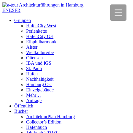
EN
ES
FR
Gruppen
HafenCity West
Perlenkette
HafenCity Ost
Elbphilharmonie
Alster
Weltkulturerbe
Ottensen
IBA und IGS
St. Pauli
Hafen
Nachhaltigkeit
Hamburg Ost
Einzelgebäude
Mehr…
Anfrage
Öffentlich
Bücher
ArchitekturPlan Hamburg
Collector’s Edition
Hafenbuch
Jahrbuch 2021/22