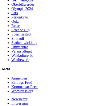
Nachhaltigkeit
Oberbillwerder
Olympia 2024
Park
Perlenkette
Quiz
Reise
Science City
Speicherstadt
St. Pauli
Stadtentwicklung
Universität
Veranstaltung
Weltkulturerbe
Wettbewerb
Meta
Anmelden
Eintrags-Feed
Kommentar-Feed
WordPress.org
Newsletter
Impressum