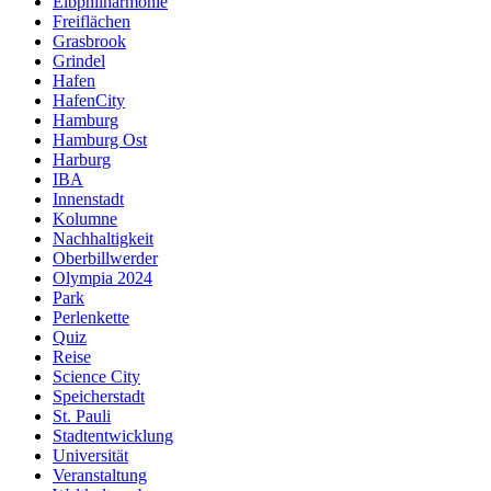
Elbphilharmonie
Freiflächen
Grasbrook
Grindel
Hafen
HafenCity
Hamburg
Hamburg Ost
Harburg
IBA
Innenstadt
Kolumne
Nachhaltigkeit
Oberbillwerder
Olympia 2024
Park
Perlenkette
Quiz
Reise
Science City
Speicherstadt
St. Pauli
Stadtentwicklung
Universität
Veranstaltung