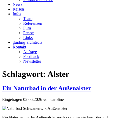
News
Reisen
Infos
Team
Referenzen
Film
Presse
Links
guiding-architects
Kontakt
Anfrage
Feedback
Newsletter
Schlagwort:
Alster
Ein Naturbad in der Außenalster
Eingetragen
02.06.2026
von
caroline
Ein Naturbad in der Außenalster nach skandinavischem Vorbild: