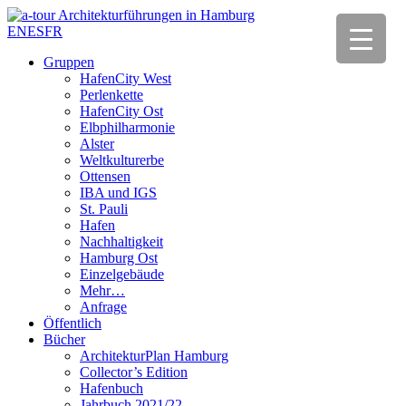
EN
ES
FR
Gruppen
HafenCity West
Perlenkette
HafenCity Ost
Elbphilharmonie
Alster
Weltkulturerbe
Ottensen
IBA und IGS
St. Pauli
Hafen
Nachhaltigkeit
Hamburg Ost
Einzelgebäude
Mehr…
Anfrage
Öffentlich
Bücher
ArchitekturPlan Hamburg
Collector’s Edition
Hafenbuch
Jahrbuch 2021/22