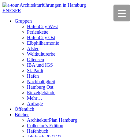
EN
ES
FR
Gruppen
HafenCity West
Perlenkette
HafenCity Ost
Elbphilharmonie
Alster
Weltkulturerbe
Ottensen
IBA und IGS
St. Pauli
Hafen
Nachhaltigkeit
Hamburg Ost
Einzelgebäude
Mehr…
Anfrage
Öffentlich
Bücher
ArchitekturPlan Hamburg
Collector’s Edition
Hafenbuch
Jahrbuch 2021/22