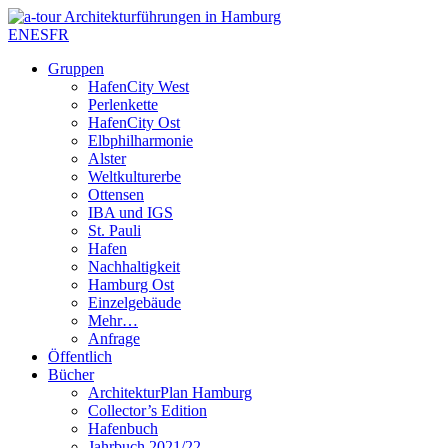
EN
ES
FR
Gruppen
HafenCity West
Perlenkette
HafenCity Ost
Elbphilharmonie
Alster
Weltkulturerbe
Ottensen
IBA und IGS
St. Pauli
Hafen
Nachhaltigkeit
Hamburg Ost
Einzelgebäude
Mehr…
Anfrage
Öffentlich
Bücher
ArchitekturPlan Hamburg
Collector’s Edition
Hafenbuch
Jahrbuch 2021/22