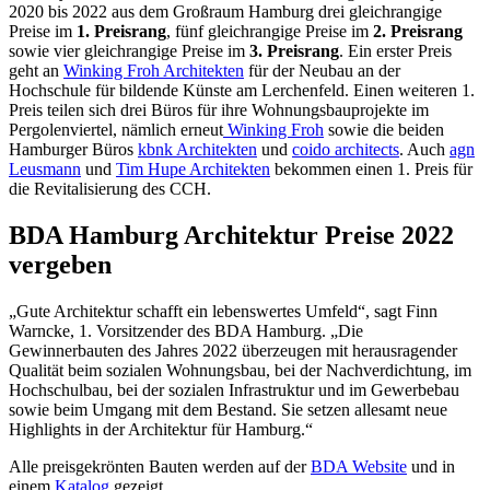
2020 bis 2022 aus dem Großraum Hamburg drei gleichrangige
Preise im
1. Preisrang
, fünf gleichrangige Preise im
2. Preisrang
sowie vier gleichrangige Preise im
3. Preisrang
. Ein erster Preis
geht an
Winking Froh Architekten
für der Neubau an der
Hochschule für bildende Künste am Lerchenfeld. Einen weiteren 1.
Preis teilen sich drei Büros für ihre Wohnungsbauprojekte im
Pergolenviertel, nämlich erneut
Winking Froh
sowie die beiden
Hamburger Büros
kbnk Architekten
und
coido architects
. Auch
agn
Leusmann
und
Tim Hupe Architekten
bekommen einen 1. Preis für
die Revitalisierung des CCH.
BDA Hamburg Architektur Preise 2022
vergeben
„Gute Architektur schafft ein lebenswertes Umfeld“, sagt Finn
Warncke, 1. Vorsitzender des BDA Hamburg. „Die
Gewinnerbauten des Jahres 2022 überzeugen mit herausragender
Qualität beim sozialen Wohnungsbau, bei der Nachverdichtung, im
Hochschulbau, bei der sozialen Infrastruktur und im Gewerbebau
sowie beim Umgang mit dem Bestand. Sie setzen allesamt neue
Highlights in der Architektur für Hamburg.“
Alle preisgekrönten Bauten werden auf der
BDA Website
und in
einem
Katalog
gezeigt.