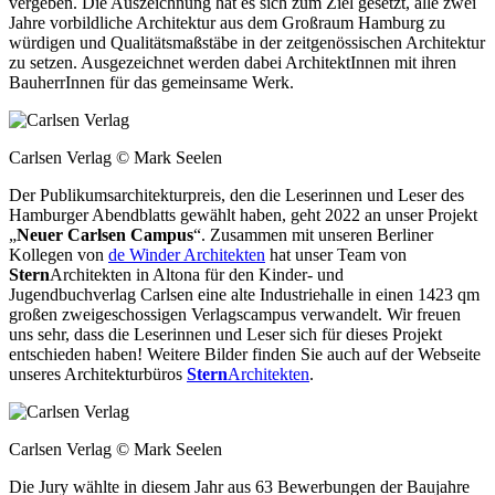
vergeben. Die Auszeichnung hat es sich zum Ziel gesetzt, alle zwei
Jahre vorbildliche Architektur aus dem Großraum Hamburg zu
würdigen und Qualitätsmaßstäbe in der zeitgenössischen Architektur
zu setzen. Ausgezeichnet werden dabei ArchitektInnen mit ihren
BauherrInnen für das gemeinsame Werk.
Carlsen Verlag © Mark Seelen
Der Publikumsarchitekturpreis, den die Leserinnen und Leser des
Hamburger Abendblatts gewählt haben, geht 2022 an unser Projekt
„
Neuer Carlsen Campus
“. Zusammen mit unseren Berliner
Kollegen von
de Winder Architekten
hat unser Team von
Stern
Architekten in Altona für den Kinder- und
Jugendbuchverlag Carlsen eine alte Industriehalle in einen 1423 qm
großen zweigeschossigen Verlagscampus verwandelt. Wir freuen
uns sehr, dass die Leserinnen und Leser sich für dieses Projekt
entschieden haben! Weitere Bilder finden Sie auch auf der Webseite
unseres Architekturbüros
Stern
Architekten
.
Carlsen Verlag © Mark Seelen
Die Jury wählte in diesem Jahr aus 63 Bewerbungen der Baujahre